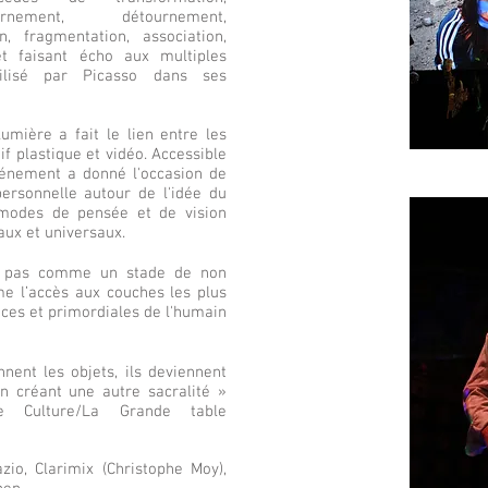
urnement, détournement,
 fragmentation, association,
 faisant écho aux multiples
tilisé par Picasso dans ses
umière a fait le lien entre les
if plastique et vidéo. Accessible
événement a donné l'occasion de
ersonnelle autour de l'idée du
 modes de pensée et de vision
ux et universaux.
nd pas comme un stade de non
 l’accès aux couches les plus
ices et primordiales de l'humain
nent les objets, ils deviennent
ion créant une autre sacralité »
e Culture/La Grande table
zio, Clarimix (Christophe Moy),