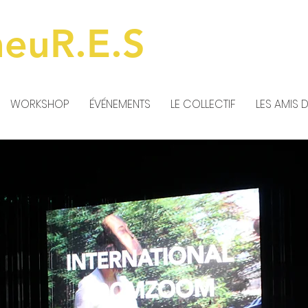
meuR.E.S
WORKSHOP
ÉVÉNEMENTS
LE COLLECTIF
LES AMIS 