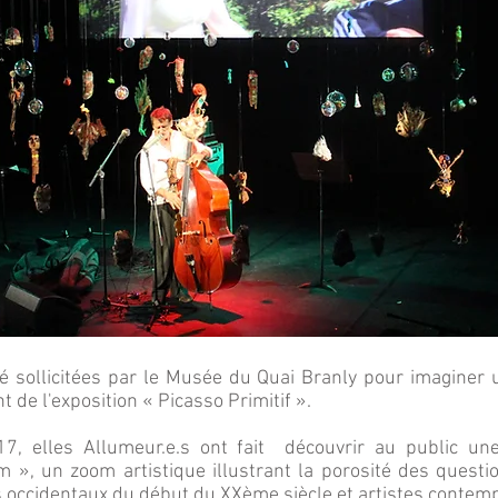
té sollicitées par le Musée du Quai Branly pour imagine
t de l'exposition « Picasso Primitif ».
7, elles Allumeur.e.s ont fait découvrir au public un
 », un zoom artistique illustrant la porosité des questi
s occidentaux du début du XXème siècle et artistes contem