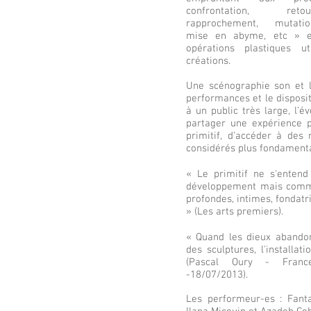
confrontation, reto
rapprochement, mutation,
mise en abyme, etc » et
opérations plastiques u
créations.
Une scénographie son et l
performances et le disposit
à un public très large, l’
partager une expérience p
primitif, d’accéder à des
considérés plus fondamenta
« Le primitif ne s'ente
développement mais comme
profondes, intimes, fondatr
» (Les arts premiers).
« Quand les dieux abandon
des sculptures, l'installat
(Pascal Oury - Franc
-18/07/2013).
Les performeur-es : Fanta