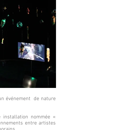
r un événement de nature
e installation nommée «
onnements entre artistes
porains.