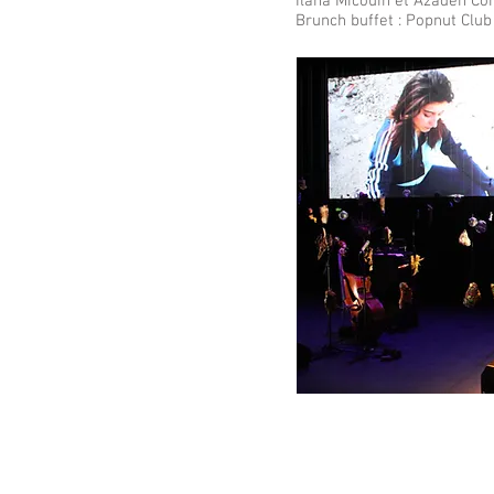
Ilana Micouin et Azadeh C
Brunch buffet : Popnut Club