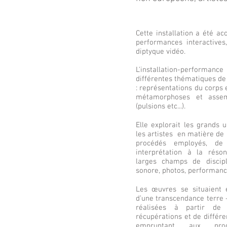
Cette installation a été 
performances interactives
diptyque vidéo.
L'installation-performanc
différentes thématiques de 
: représentations du corps e
métamorphoses et asse
(pulsions etc...).
Elle explorait les grands
les artistes en matière de
procédés employés, de 
interprétation à la rés
larges champs de discipli
sonore, photos, performanc
Les œuvres se situaient e
d’une transcendance terre -
réalisées à partir d
récupérations et de différ
empruntant aux proc