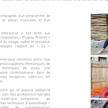
accompagnée d'un programme de
, de pièces musicales, et d'un
e interactive a fait écho aux
l’exposition « Picasso Primitif »
t du visage, nudité et sexualité,
mblages, rapport au « Ça »
 universaux communs entre tous
 préoccupations thématiques, de
techniques, de styles. Une
onance contemporaine dans de
nes (sculpture, vidéo-art, art
e).
ntre sol et plafond (allégorie
 ciel). Des productions hybrides
e matériaux composites de
entes techniques d’assemblage «
édés de transformation,