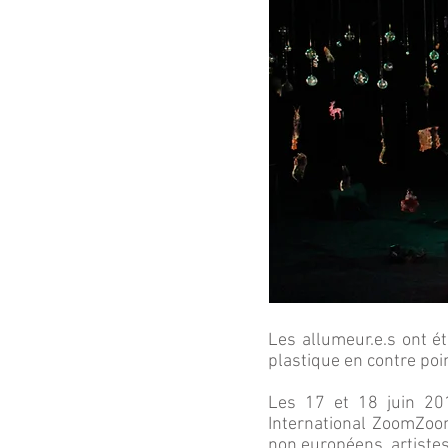
Les allumeur.e.s ont é
plastique en contre poin
Les 17 et 18 juin 201
International ZoomZoom
non européens, artiste